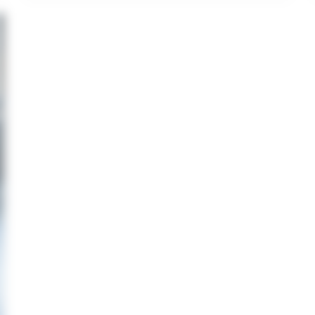
:
Propreté
&
Entretien