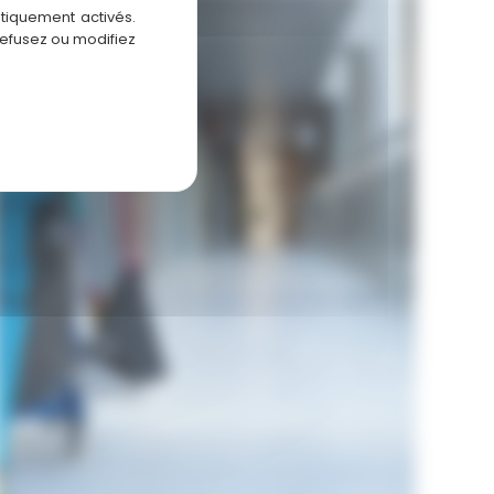
Entretien
atiquement activés.
de
refusez ou modifiez
Locaux