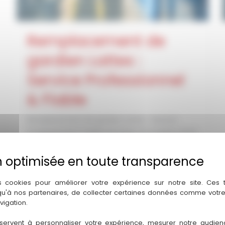
Remplacement de
gardien Lattes :
Service Professionnel
& Fiable
Remplacement de gardien Lattes : Service
Professionnel & Fiable Données sécurisées Votre
relais de confiance à Lattes Remplacement de
gardien
Remplacement
Lire la suite »
s cookies pour améliorer votre expérience sur notre site. Ces
 qu'à nos partenaires, de collecter certaines données comme votre
de
vigation.
gardien
Lattes
servent à personnaliser votre expérience, mesurer notre audien