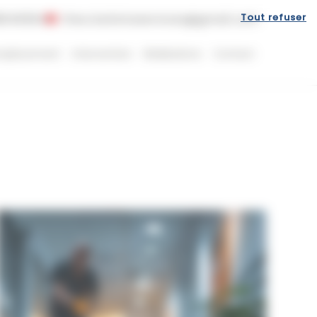
Tout refuser
8049364
theo.batistaservices@gmail.com
mplacement
Intervention
Réalisations
Contact