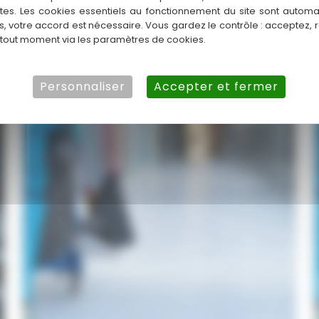
ntes. Les cookies essentiels au fonctionnement du site sont autom
:
es, votre accord est nécessaire. Vous gardez le contrôle : acceptez, 
Service
 tout moment via les paramètres de cookies.
Professionnel
&
Personnaliser
Accepter et fermer
Fiable