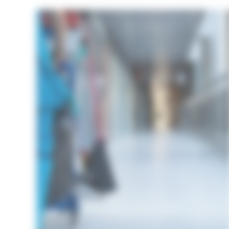
:
Entretien
Pro
&
Particuliers